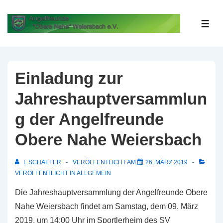
↓
Zum
MEN
Inhalt
Einladung zur
Jahreshauptversammlun
g der Angelfreunde
Obere Nahe Weiersbach
L.SCHAEFER
VERÖFFENTLICHT AM
26. MÄRZ 2019
VERÖFFENTLICHT IN
ALLGEMEIN
Die Jahreshauptversammlung der Angelfreunde Obere
Nahe Weiersbach findet am Samstag, dem 09. März
2019, um 14:00 Uhr im Sportlerheim des SV